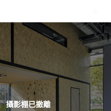
跳
至
主
要
內
容
攝影棚已撤離